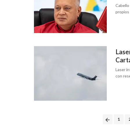
Cabello 
propios
Laser
Cart
Laser in
con res
Posts
1
navigation