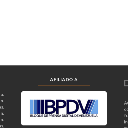
AFILIADO A
a.
n.
A
s.
c
n.
fu
n.
i
s.
m