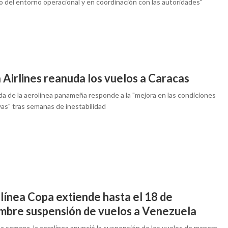
o del entorno operacional y en coordinación con las autoridades"
 Airlines reanuda los vuelos a Caracas
da de la aerolínea panameña responde a la "mejora en las condiciones
vas" tras semanas de inestabilidad
línea Copa extiende hasta el 18 de
embre suspensión de vuelos a Venezuela
a semana, la aerolínea anunció la suspensión de los vuelos de manera