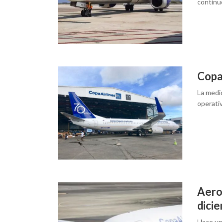
continu
Copa
La medi
operati
Aero
dici
Hace un