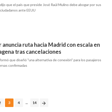
dijo que el país que preside José Raúl Mulino debe abogar por sus
 ciudadanos ante EEUU
 anuncia ruta hacia Madrid con escala en
agena tras cancelaciones
formó que diseñó "una alternativa de conexión" para los pasajeros
ervas confirmadas
2
3
4
...
14