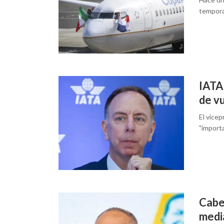
tempora
IATA 
de v
El vice
"importa
Cabe
medi