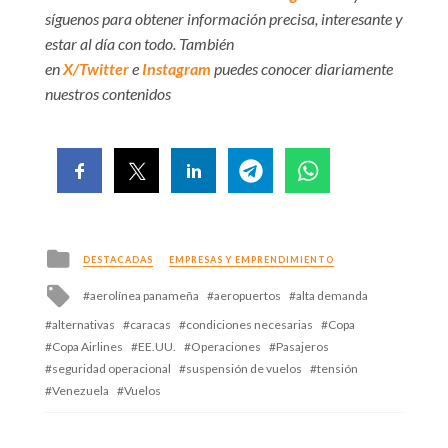
síguenos para obtener información precisa, interesante y
estar al día con todo. También
en
X/Twitter
e
Instagram
puedes conocer diariamente
nuestros contenidos
Posted
DESTACADAS
EMPRESAS Y EMPRENDIMIENTO
in
Tagged
aerolínea panameña
aeropuertos
alta demanda
with
alternativas
caracas
condiciones necesarias
Copa
Copa Airlines
EE.UU.
Operaciones
Pasajeros
seguridad operacional
suspensión de vuelos
tensión
Venezuela
Vuelos