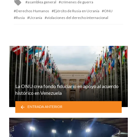
Tagged
asamblea general
crímenes de guerra
with
Derechos Humanos
Ejército de Rusia en Ucrania
ONU
Rusia
Ucrania
violaciones del derecho internacional
La ONU crea fondo fiduciario en apoyo al acuerdo
histórico en Venezuela
ENTRADA ANTERIOR