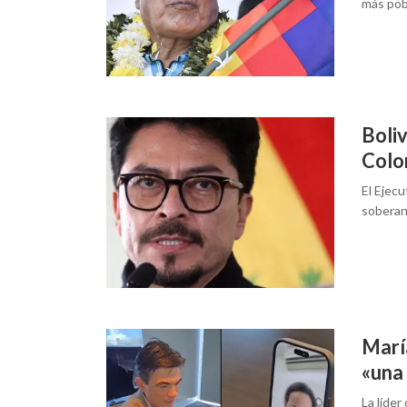
más pob
Boli
Colo
El Ejecu
soberaní
Marí
«una
La líder