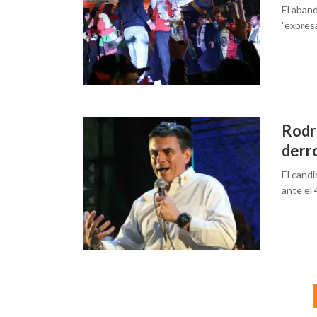
El aban
"expresa
Rodri
derr
El cand
ante el 
Posts
navigation