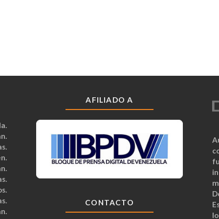
AFILIADO A
a.
n.
A
s.
c
n.
fu
n.
i
s.
m
s.
D
s.
CONTACTO
Es
n.
lo