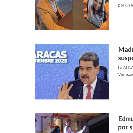
por un 
Madu
susp
La ALBA
Venezuel
Edmu
por s