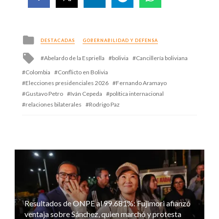
Posted
DESTACADAS
GOBERNABILIDAD Y DEFENSA
in
Tagged
Abelardo de la Espriella
bolivia
Cancillería boliviana
with
Colombia
Conflicto en Bolivia
Elecciones presidenciales 2026
Fernando Aramayo
Gustavo Petro
Iván Cepeda
política internacional
relaciones bilaterales
Rodrigo Paz
Resultados de ONPE al 99.681%: Fujimori afianzó
ventaja sobre Sánchez, quien marchó y protesta