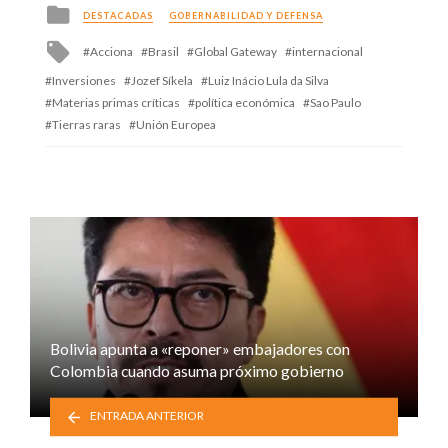
Posted
DESTACADAS
GOBERNABILIDAD Y DEFENSA
in
Tagged
Acciona
Brasil
Global Gateway
internacional
with
Inversiones
Jozef Síkela
Luiz Inácio Lula da Silva
Materias primas críticas
política económica
Sao Paulo
Tierras raras
Unión Europea
Bolivia apunta a «reponer» embajadores con
Colombia cuando asuma próximo gobierno
ENTRADA ANTERIOR