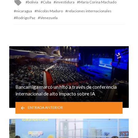
Tagged
bolivia
Cuba
investidura
María Corina Machado
with
nicaragua
Nicolás Maduro
relaciones internacionales
Rodrigo Paz
Venezuela
Bancamiga marcó un hito a través de conferencia
internacional de alto impacto sobre IA
ENTRADA ANTERIOR