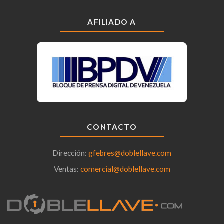
AFILIADO A
CONTACTO
Dirección:
gfebres@doblellave.com
Ventas:
comercial@doblellave.com