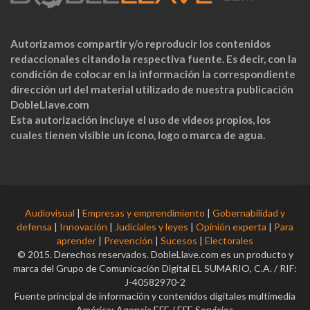
Autorizamos compartir y/o reproducir los contenidos
redaccionales citando la respectiva fuente. Es decir, con la
condición de colocar en la información la correspondiente
dirección url del material utilizado de nuestra publicación
DobleLlave.com
Esta autorización incluye el uso de videos propios, los
cuales tienen visible un ícono, logo o marca de agua.
Audiovisual
|
Empresas y emprendimiento
|
Gobernabilidad y
defensa
|
Innovación
|
Judiciales y leyes
|
Opinión experta
|
Para
aprender
|
Prevención
|
Sucesos
|
Electorales
© 2015. Derechos reservados. DobleLlave.com es un producto y
marca del Grupo de Comunicación Digital EL SUMARIO, C.A. / RIF:
J-40582970-2
Fuente principal de información y contenidos digitales multimedia
América: Agencia EFE / EFE Servicios