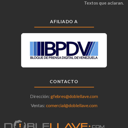
Textos que aclaran.
AFILIADO A
CONTACTO
Dirección:
gfebres@doblellave.com
Ventas:
comercial@doblellave.com