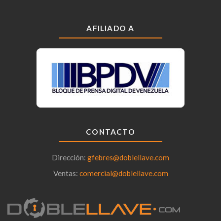
AFILIADO A
CONTACTO
Dirección:
gfebres@doblellave.com
Ventas:
comercial@doblellave.com