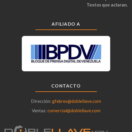
Textos que aclaran.
AFILIADO A
CONTACTO
Dirección:
gfebres@doblellave.com
Ventas:
comercial@doblellave.com