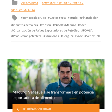
Posted
DESTACADAS
EMPRESAS Y EMPRENDIMIENTO
in
OPINIÓN EXPERTA
Tagged
bombeo de crudo
Carlos Faria
crudo
Financiación
with
industria petrolera
moscú
Nicolás Maduro
opep
Organización de Países Exportadores de Petróleo
PDVSA
Producción petrolera
sanciones
Serguei Lavrov
Venezuela
Maduro: Venezuela se transformará en potencia
exportadora de alimentos
ENTRADA ANTERIOR