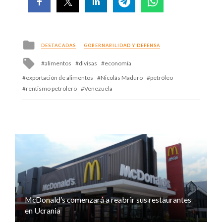
Posted
DESTACADAS
GOBERNABILIDAD Y DEFENSA
in
Tagged
alimentos
divisas
economía
with
exportación de alimentos
Nicolás Maduro
petróleo
rentismo petrolero
Venezuela
McDonald’s comenzará a reabrir sus restaurantes
en Ucrania