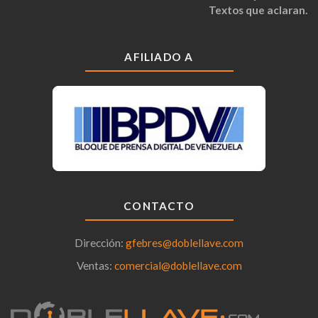
Textos que aclaran.
AFILIADO A
CONTACTO
Dirección:
gfebres@doblellave.com
Ventas:
comercial@doblellave.com