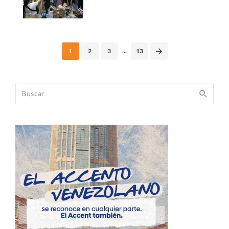
Posts
1
2
3
...
13
navigation