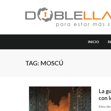
INICIO
R
TAG: MOSCÚ
La g
con 
Kiev des