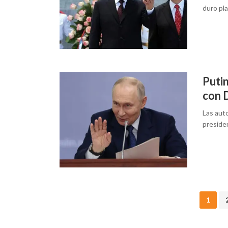
duro pl
Puti
con 
Las aut
presiden
Posts
1
navigation