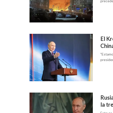
preced
El Kr
Chin
"Estamos
presiden
Rusi
la tr
Este es 