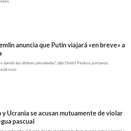
entes
emlin anuncia que Putin viajará «en breve» a
a
 dando las últimas pinceladas", dijo Dmitri Peskov, portavoz
cial ruso
a y Ucrania se acusan mutuamente de violar
egua pascual
el cuarto alto el fuego desde el comienzo de la guerra entre Ucrania y