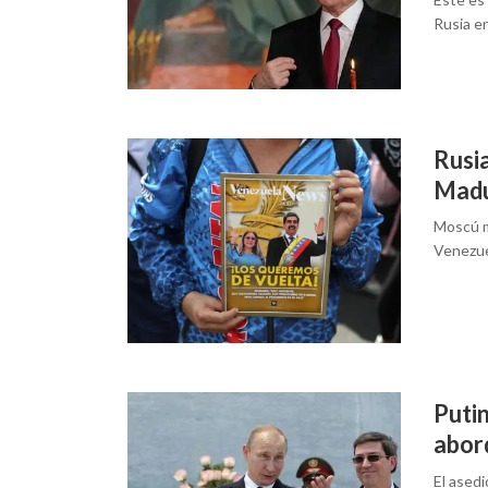
Rusia e
Rusia
Madur
Moscú m
Venezue
Putin
abord
El ased