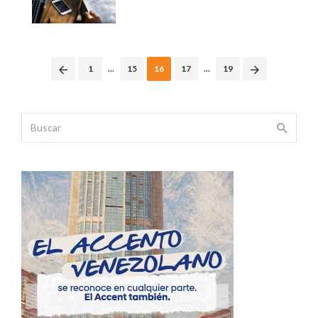
Posts
1
...
15
16
17
...
19
navigation