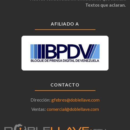
Textos que aclaran.
AFILIADO A
CONTACTO
Dirección:
gfebres@doblellave.com
Ventas:
comercial@doblellave.com