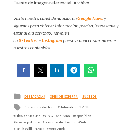
Fuente de imagen referencial: Archivo
Visita nuestro canal de noticias en
Google News
y
síguenos para obtener información precisa, interesante y
estar al día con todo. También
en
X/Twitter
e
Instagram
puedes conocer diariamente
nuestros contenidos
Posted
DESTACADAS
OPINIÓN EXPERTA
SUCESOS
in
Tagged
crisis poselectoral
detenidos
FANB
with
Nicolás Maduro
ONG Foro Penal
Oposición
Presos políticos
privados de libertad
Sebin
Tarek William Saab
Venezuela