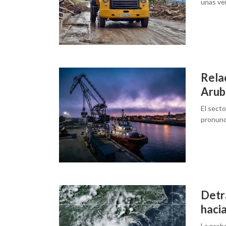
unas ve
Rela
Arub
El sect
pronunc
Detr
hacia
La proba