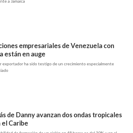
inte a Jamaica
ciones empresariales de Venezuela con
a están en auge
or exportador ha sido testigo de un crecimiento especialmente
iado
ás de Danny avanzan dos ondas tropicales
 el Caribe
bilidad de formación de un ciclón en 48 horas es del 30% y en el