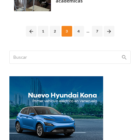
académicas
Posts
1
2
3
4
...
7
navigation