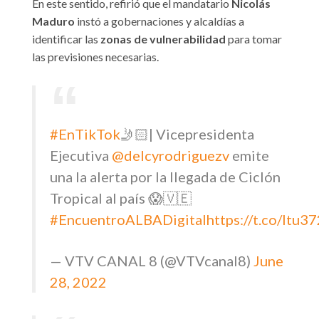
En este sentido, refirió que el mandatario
Nicolás
Maduro
instó a gobernaciones y alcaldías a
identificar las
zonas de vulnerabilidad
para tomar
las previsiones necesarias.
#EnTikTok
🤳🏻| Vicepresidenta
Ejecutiva
@delcyrodriguezv
emite
una la alerta por la llegada de Ciclón
Tropical al país 😱🇻🇪
#EncuentroALBADigital
https://t.co/Itu
— VTV CANAL 8 (@VTVcanal8)
June
28, 2022