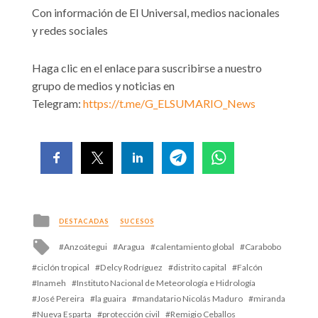
Con información de El Universal, medios nacionales
y redes sociales
Haga clic en el enlace para suscribirse a nuestro
grupo de medios y noticias en
Telegram:
https://t.me/G_ELSUMARIO_News
Posted
DESTACADAS
SUCESOS
in
Tagged
Anzoátegui
Aragua
calentamiento global
Carabobo
with
ciclón tropical
Delcy Rodríguez
distrito capital
Falcón
Inameh
Instituto Nacional de Meteorología e Hidrología
José Pereira
la guaira
mandatario Nicolás Maduro
miranda
Nueva Esparta
protección civil
Remigio Ceballos