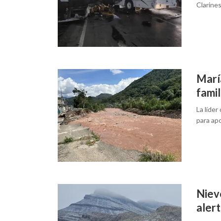
Clarines
Marí
famil
La líder
para apo
Niev
aler