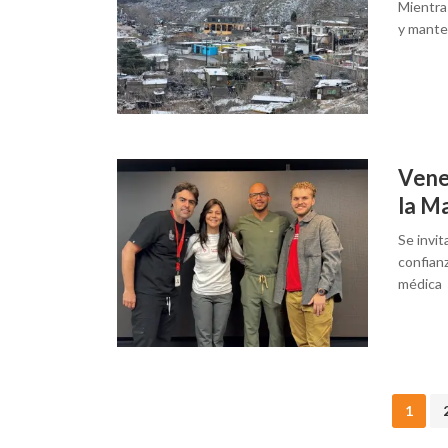
Mientras
y mante
Vene
la M
Se invit
confianz
médica
Posts
1
navigation