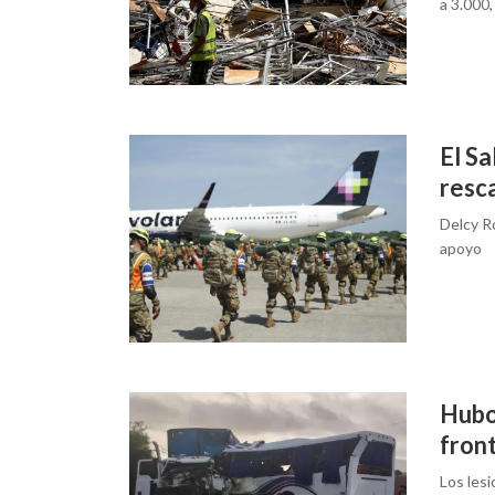
a 3.000,
El Sa
resc
Delcy Ro
apoyo
Hubo
fron
Los lesi