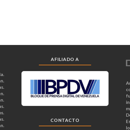
AFILIADO A
a.
n.
A
s.
c
n.
fu
n.
i
s.
m
s.
D
s.
CONTACTO
Es
n.
lo