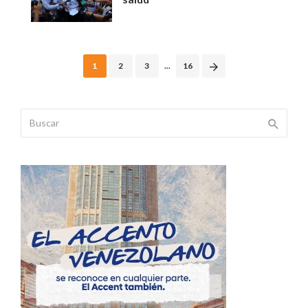
Posts
1
2
3
...
16
navigation