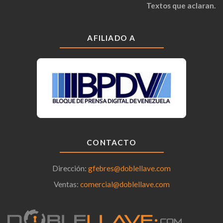
Textos que aclaran.
AFILIADO A
CONTACTO
Dirección:
gfebres@doblellave.com
Ventas:
comercial@doblellave.com