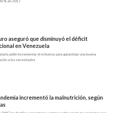
 80 % en 2017
ro aseguró que disminuyó el déficit
icional en Venezuela
tario pidió incrementar el esfuerzo para garantizar una buena
ación a los necesitados
andemia incrementó la malnutrición, según
tas
a ONG las familias venezolanas están sustituyendo las proteínas por