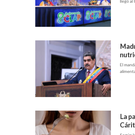
llegó al
Madu
nutr
El manda
aliment
La p
Cári
Según l