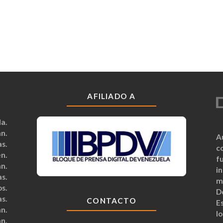
AFILIADO A
a.
n.
A
s.
c
n.
fu
n.
i
s.
m
s.
D
s.
CONTACTO
Es
n.
lo
n.