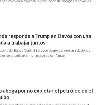
s naturales para expandir la producción de energías renovables
rde responde a Trump en Davos con una
da a trabajar juntos
identa del Banco Central Europeo abogó por que las relaciones
ales se organicen en «un marco de confianza»
 aboga por no explotar el petróleo en el
uibo
dente colombiano sugirió detener la extracción de crudo en el