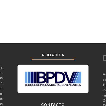
AFILIADO A
a.
n.
A
s.
c
n.
fu
n.
i
s.
m
s.
D
s.
CONTACTO
Es