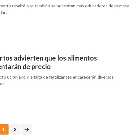
mento resaltó que también se necesitan más educadores de primaria
daria
rtos advierten que los alimentos
ntarán de precio
icto ucraniano y la falta de fertilizantes encarecerán diversos
tos
1
2