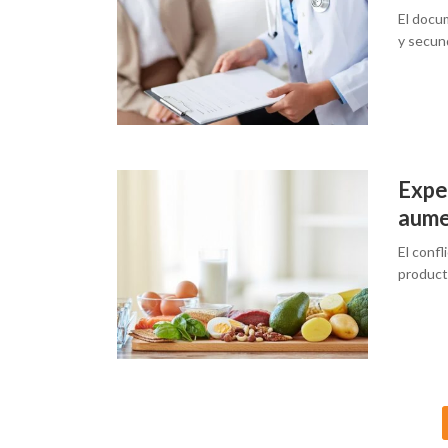
El docu
y secun
Expe
aume
El confl
produc
Posts
navigation