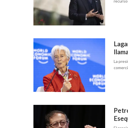
recurso
Laga
llama
La pres
comerci
Petro
Eseq
El presi