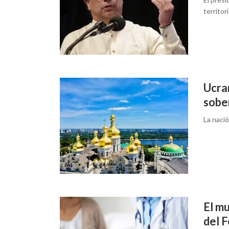
territor
Ucran
sobe
La nació
El m
del 