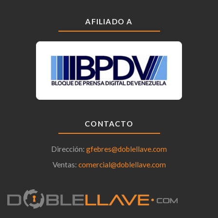
AFILIADO A
CONTACTO
Dirección:
gfebres@doblellave.com
Ventas:
comercial@doblellave.com