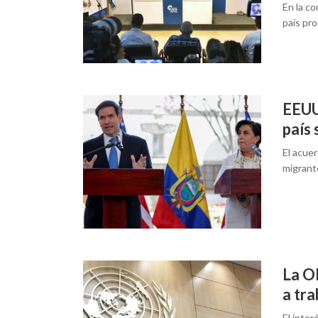
En la c
país pro
EEUU
país 
El acue
migrante
La O
a tr
El inter