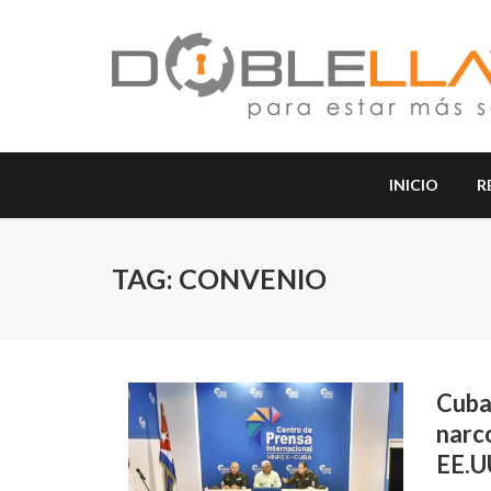
INICIO
R
TAG: CONVENIO
Cuba 
narc
EE.U