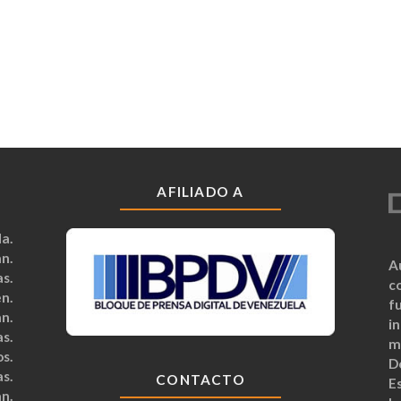
AFILIADO A
a.
n.
A
s.
c
n.
fu
n.
i
s.
m
s.
D
s.
CONTACTO
Es
n.