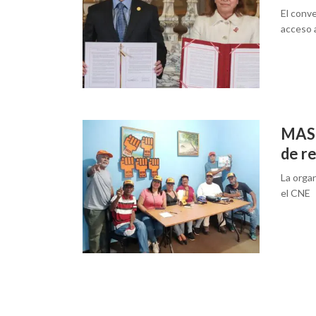
El conve
acceso 
MAS 
de r
La organ
el CNE