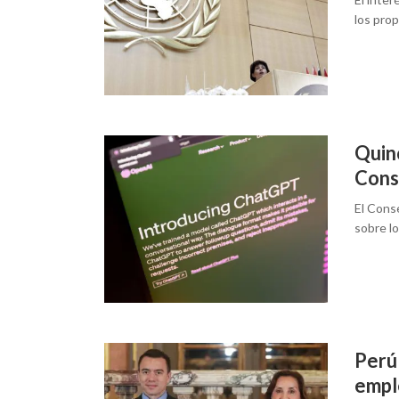
los pro
Quin
Cons
El Cons
sobre l
Perú
emple