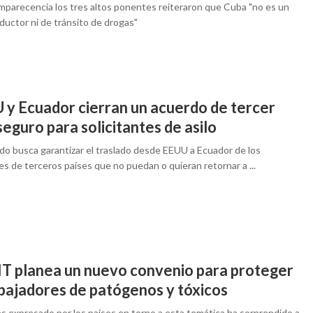
omparecencia los tres altos ponentes reiteraron que Cuba "no es un
ductor ni de tránsito de drogas"
 y Ecuador cierran un acuerdo de tercer
seguro para solicitantes de asilo
rdo busca garantizar el traslado desde EEUU a Ecuador de los
s de terceros países que no puedan o quieran retornar a ...
IT planea un nuevo convenio para proteger
abajadores de patógenos y tóxicos
és expresado por los países en torno a esta temática ha sorprendido a