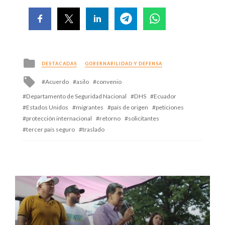
Posted
DESTACADAS
GOBERNABILIDAD Y DEFENSA
in
Tagged
Acuerdo
asilo
convenio
with
Departamento de Seguridad Nacional
DHS
Ecuador
Estados Unidos
migrantes
país de origen
peticiones
protección internacional
retorno
solicitantes
tercer país seguro
traslado