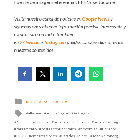
Fuente de imagen referencial: EFE/José Jácome
Visita nuestro canal de noticias en
Google News
y
síguenos para obtener información precisa, interesante y
estar al día con todo. También
en
X/Twitter
e
Instagram
puedes conocer diariamente
nuestros contenidos
Posted
DESTACADAS
SUCESOS
in
Tagged
alta mar
archipiélago de Galápagos
with
Armada de Ecuador
armamento
armas
armas de fuego
cargamento
costas continentales
decomiso
Ecuador
EEUU
embarcaciones
Estados Unidos
John Reimnerg