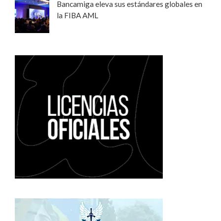
Bancamiga eleva sus estándares globales en
la FIBA AML