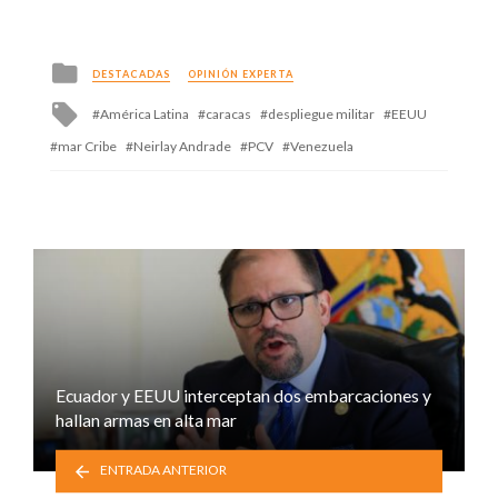
Posted
DESTACADAS
OPINIÓN EXPERTA
in
Tagged
América Latina
caracas
despliegue militar
EEUU
with
mar Cribe
Neirlay Andrade
PCV
Venezuela
Ecuador y EEUU interceptan dos embarcaciones y
hallan armas en alta mar
ENTRADA ANTERIOR