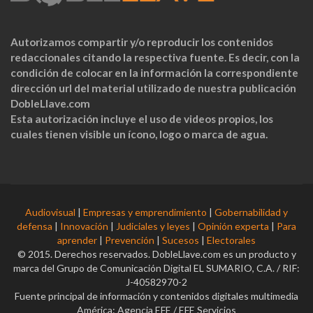
Autorizamos compartir y/o reproducir los contenidos
redaccionales citando la respectiva fuente. Es decir, con la
condición de colocar en la información la correspondiente
dirección url del material utilizado de nuestra publicación
DobleLlave.com
Esta autorización incluye el uso de videos propios, los
cuales tienen visible un ícono, logo o marca de agua.
Audiovisual
|
Empresas y emprendimiento
|
Gobernabilidad y
defensa
|
Innovación
|
Judiciales y leyes
|
Opinión experta
|
Para
aprender
|
Prevención
|
Sucesos
|
Electorales
© 2015. Derechos reservados. DobleLlave.com es un producto y
marca del Grupo de Comunicación Digital EL SUMARIO, C.A. / RIF:
J-40582970-2
Fuente principal de información y contenidos digitales multimedia
América: Agencia EFE / EFE Servicios