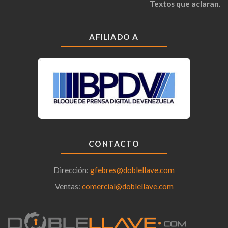
Textos que aclaran.
AFILIADO A
CONTACTO
Dirección:
gfebres@doblellave.com
Ventas:
comercial@doblellave.com