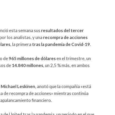
nció esta semana sus
resultados del tercer
por los analistas, y una
recompra de acciones
lares
, la primera
tras la pandemia de Covid-19
.
to de
965 millones de dólares
en el trimestre, un
sos de
14.840 millones
, un 2,5 % más, en ambos
Michael Leskinen
, anotó que la compañía «está
ma de recompra de acciones» mientras continúa
u apalancamiento financiero.
a de United tras la pandemia, un periodo en el que