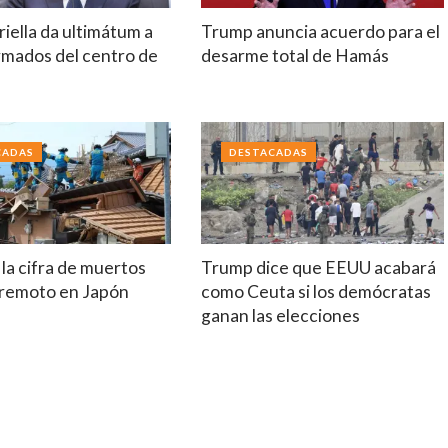
riella da ultimátum a
Trump anuncia acuerdo para el
rmados del centro de
desarme total de Hamás
a
CADAS
DESTACADAS
la cifra de muertos
Trump dice que EEUU acabará
erremoto en Japón
como Ceuta si los demócratas
ganan las elecciones