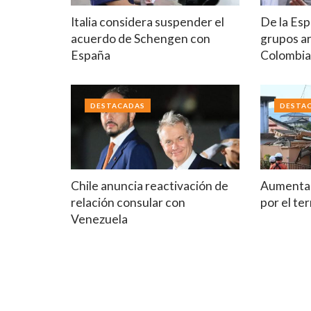
Italia considera suspender el
De la Esp
acuerdo de Schengen con
grupos a
España
Colombi
DESTACADAS
DESTA
Chile anuncia reactivación de
Aumenta 
relación consular con
por el t
Venezuela