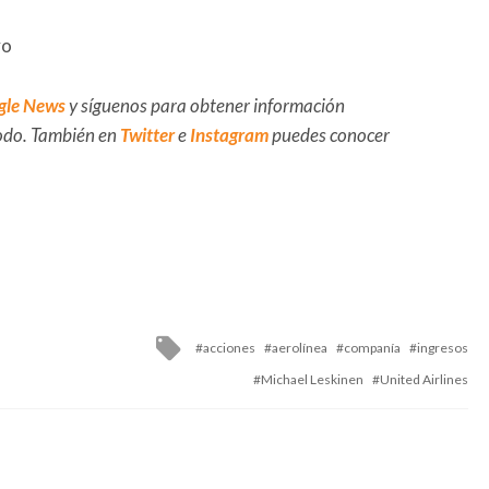
vo
gle News
y síguenos para obtener información
 todo. También en
Twitter
e
Instagram
puedes conocer
Tagged
acciones
aerolínea
companía
ingresos
with
Michael Leskinen
United Airlines