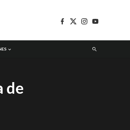
NES
a de