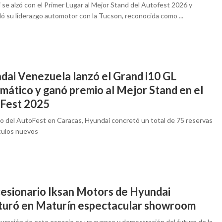
se alzó con el Primer Lugar al Mejor Stand del Autofest 2026 y
ó su liderazgo automotor con la Tucson, reconocida como ...
dai Venezuela lanzó el Grand i10 GL
mático y ganó premio al Mejor Stand en el
Fest 2025
rgo del AutoFest en Caracas, Hyundai concretó un total de 75 reservas
culos nuevos
esionario Iksan Motors de Hyundai
turó en Maturín espectacular showroom
guración de este espacio es un avance y demostración del futuro de la