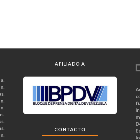
AFILIADO A
a.
n.
A
s.
c
n.
fu
n.
i
s.
m
s.
D
s.
CONTACTO
Es
n.
lo