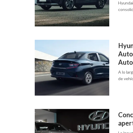
Hyundai 
consolid
Hyun
Auto
Auto
A lo la
de vehí
Conc
aper
La inau