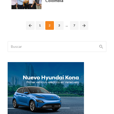
Colombia
Posts
1
2
3
...
7
navigation