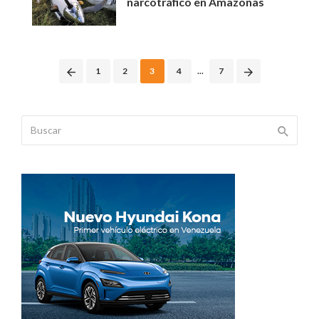
narcotráfico en Amazonas
Posts
1
2
3
4
...
7
navigation