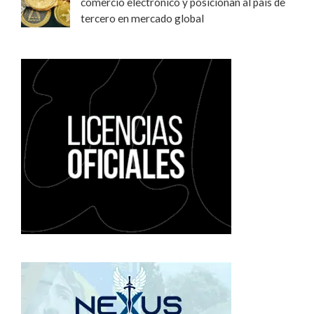
comercio electrónico y posicionan al país de
tercero en mercado global