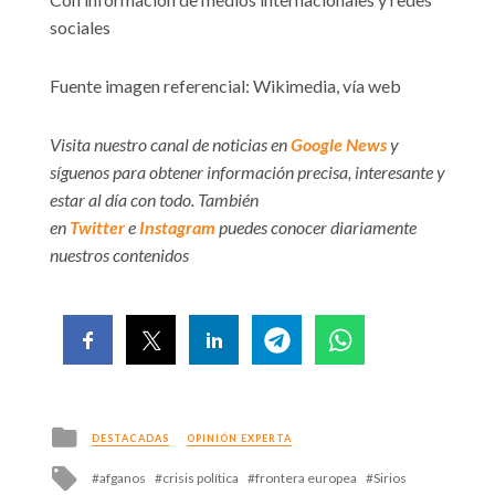
sociales
Fuente imagen referencial: Wikimedia, vía web
Visita nuestro canal de noticias en
Google News
y
síguenos para obtener información precisa, interesante y
estar al día con todo. También
en
Twitter
e
Instagram
puedes conocer diariamente
nuestros contenidos
Posted
DESTACADAS
OPINIÓN EXPERTA
in
Tagged
afganos
crisis política
frontera europea
Sirios
with