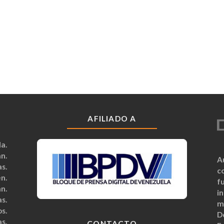
AFILIADO A
a.
n.
A
s.
c
n.
fu
n.
i
s.
m
s.
D
s.
CONTACTO