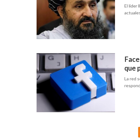
El líder
actuales
Face
que 
La red 
respond
Posts
navigation