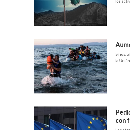
los acti
Aume
Sirios, 
la Unió
Pedi
con f
Los afga