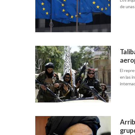
de unas
Talib
aero
El repre
en las i
internac
Arrib
grupo