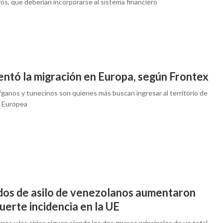
vos, que deberían incorporarse al sistema financiero
ntó la migración en Europa, según Frontex
afganos y tunecinos son quienes más buscan ingresar al territorio de
n Europea
dos de asilo de venezolanos aumentaron
uerte incidencia en la UE
nos y los sirios siguen siendo los dos grupos principales de un total