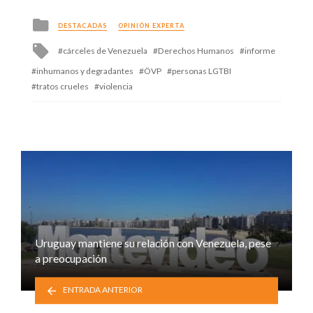
Posted
DESTACADAS
OPINIÓN EXPERTA
in
Tagged
cárceles de Venezuela
Derechos Humanos
informe
with
inhumanos y degradantes
ÖVP
personas LGTBI
tratos crueles
violencia
Uruguay mantiene su relación con Venezuela, pese
a preocupación
ENTRADA ANTERIOR