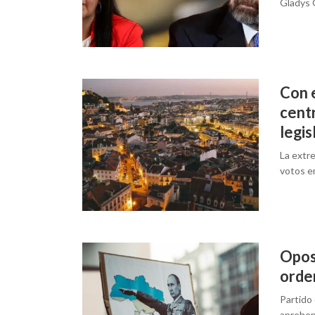
Gladys 
Con 
cent
legis
La extre
votos em
Opos
orde
Partido
aprehend