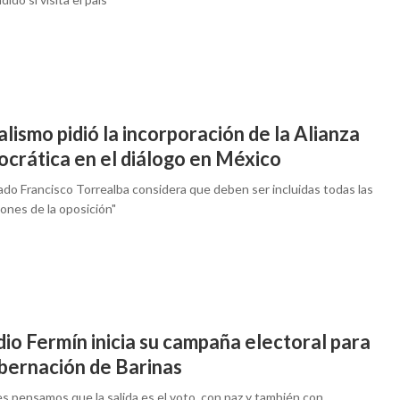
alismo pidió la incorporación de la Alianza
crática en el diálogo en México
ado Francisco Torrealba considera que deben ser incluidas todas las
ones de la oposición"
io Fermín inicia su campaña electoral para
obernación de Barinas
s pensamos que la salida es el voto, con paz y también con