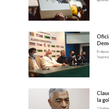
Ofici
Demo
El diput
"expresi
Claud
la g
“Quiéne