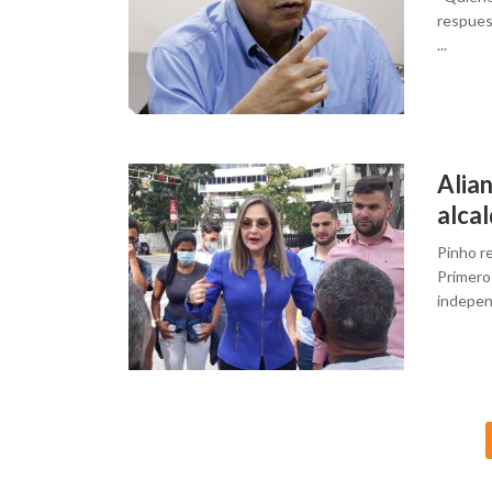
respues
...
Alian
alca
Pinho r
Primero
indepen
Posts
navigation