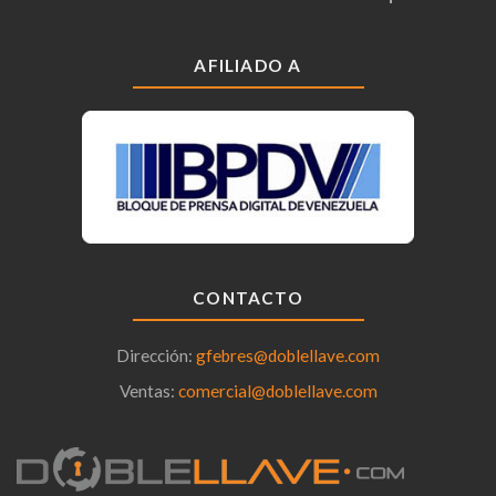
AFILIADO A
CONTACTO
Dirección:
gfebres@doblellave.com
Ventas:
comercial@doblellave.com