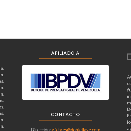
AFILIADO A
a.
n.
A
s.
c
n.
fu
n.
i
s.
m
s.
D
s.
CONTACTO
Es
n.
lo
n.
a
Dirección:
gfebres@doblellave.com