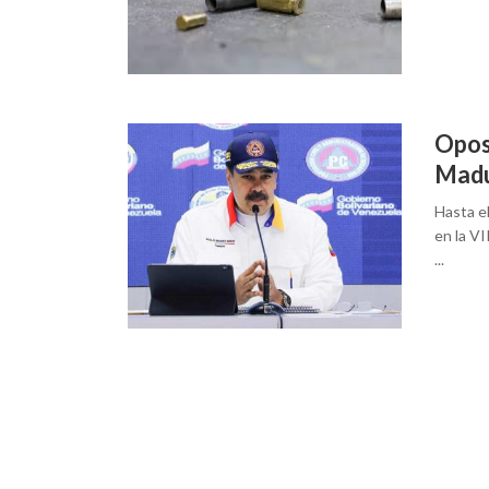
Opos
Mad
Hasta e
en la V
...