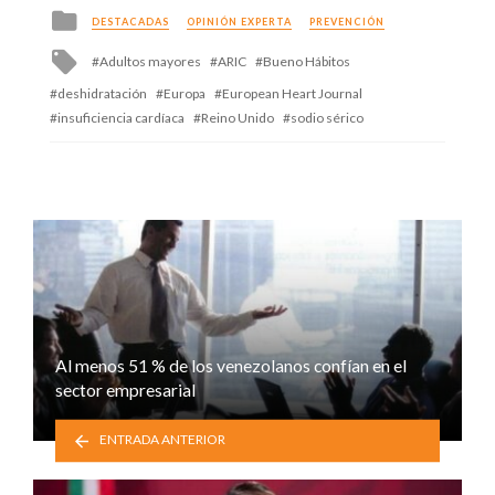
Posted
DESTACADAS
OPINIÓN EXPERTA
PREVENCIÓN
in
Tagged
Adultos mayores
ARIC
Bueno Hábitos
with
deshidratación
Europa
European Heart Journal
insuficiencia cardíaca
Reino Unido
sodio sérico
Al menos 51 % de los venezolanos confían en el
sector empresarial
ENTRADA ANTERIOR