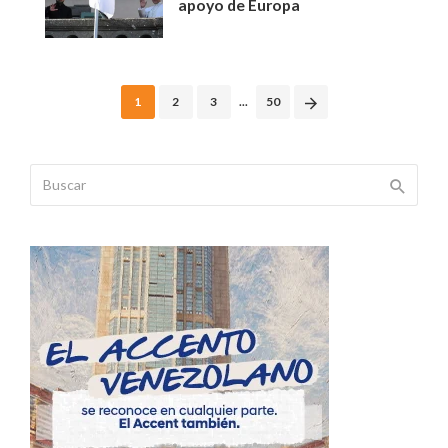
apoyo de Europa
Posts
1
2
3
...
50
navigation