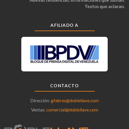
Nuevas tendencias. Informaciones que suman.
Textos que aclaran.
AFILIADO A
CONTACTO
Dirección:
gfebres@doblellave.com
Ventas:
comercial@doblellave.com