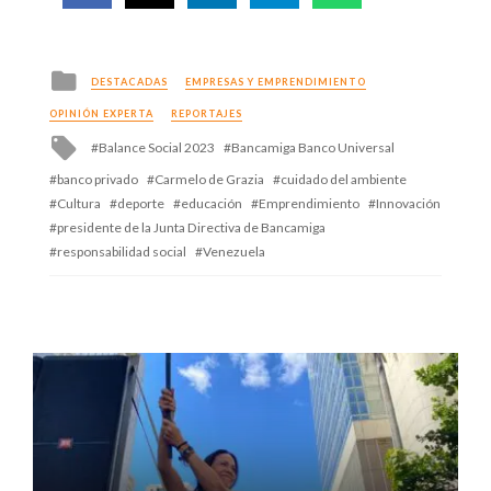
Posted
DESTACADAS
EMPRESAS Y EMPRENDIMIENTO
in
OPINIÓN EXPERTA
REPORTAJES
Tagged
Balance Social 2023
Bancamiga Banco Universal
with
banco privado
Carmelo de Grazia
cuidado del ambiente
Cultura
deporte
educación
Emprendimiento
Innovación
presidente de la Junta Directiva de Bancamiga
responsabilidad social
Venezuela