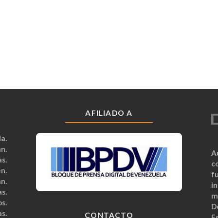
AFILIADO A
a.
n.
A
s.
c
n.
fu
n.
i
s.
m
s.
D
s.
CONTACTO
Es