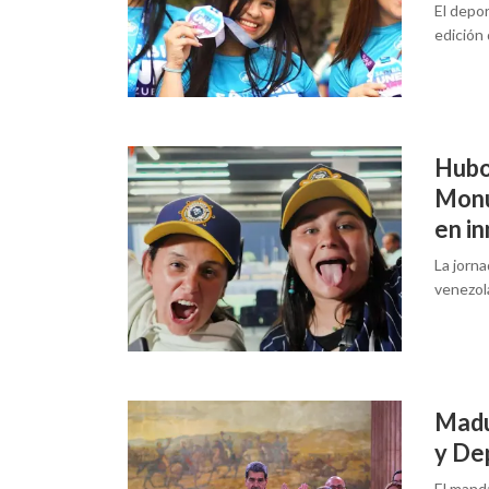
El depor
edición
Hubo 
Monu
en i
La jorna
venezol
Madu
y De
El mand