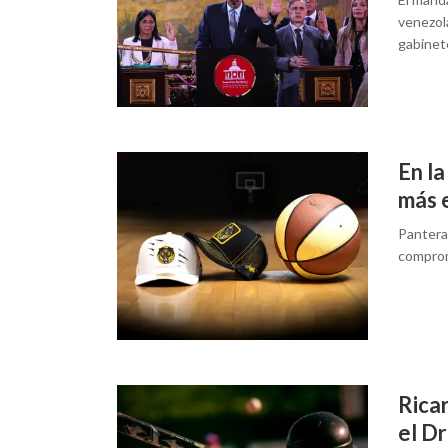
venezol
gabinet
En l
más 
Panteras
compromi
Ricar
el Dr