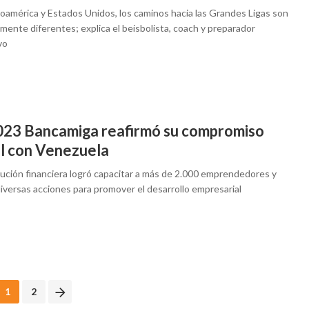
noamérica y Estados Unidos, los caminos hacia las Grandes Ligas son
mente diferentes; explica el beisbolista, coach y preparador
vo
023 Bancamiga reafirmó su compromiso
al con Venezuela
tución financiera logró capacitar a más de 2.000 emprendedores y
diversas acciones para promover el desarrollo empresarial
1
2