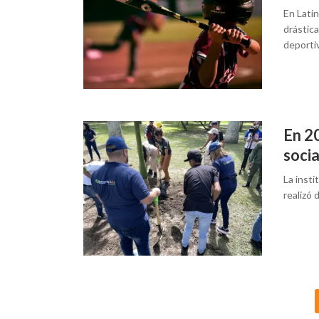
En Lati
drástica
deporti
En 2
soci
La insti
realizó 
Posts
navigation