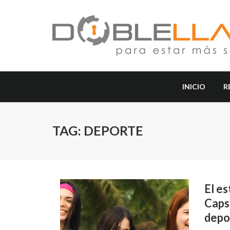
INICIO
R
TAG: DEPORTE
El es
Caps
depor