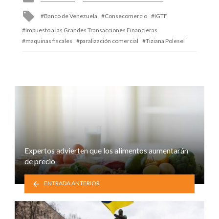
in
Tagged
Banco de Venezuela
Consecomercio
IGTF
with
Impuesto a las Grandes Transacciones Financieras
maquinas fiscales
paralización comercial
Tiziana Polesel
Expertos advierten que los alimentos aumentarán
de precio
ENTRADA ANTERIOR