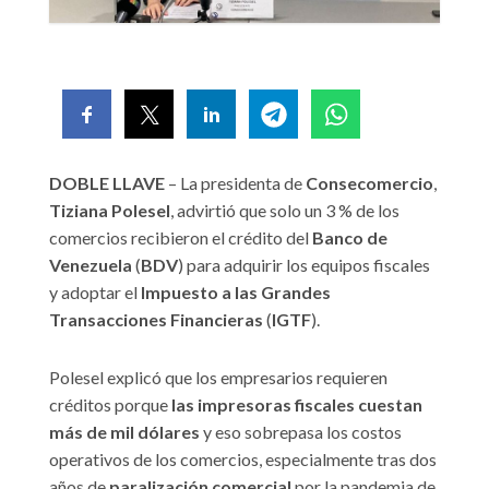
DOBLE LLAVE
– La presidenta de
Consecomercio
,
Tiziana Polesel
, advirtió que solo un 3 % de los
comercios recibieron el crédito del
Banco de
Venezuela
(
BDV
) para adquirir los equipos fiscales
y adoptar el
Impuesto a las Grandes
Transacciones Financieras
(
IGTF
).
Polesel explicó que los empresarios requieren
créditos porque
las impresoras fiscales cuestan
más de mil dólares
y eso sobrepasa los costos
operativos de los comercios, especialmente tras dos
años de
paralización comercial
por la pandemia de