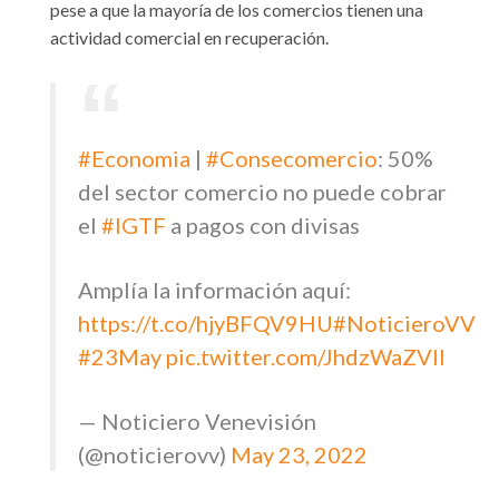
pese a que la mayoría de los comercios tienen una
actividad comercial en recuperación.
#Economia
|
#Consecomercio
: 50%
del sector comercio no puede cobrar
el
#IGTF
a pagos con divisas
Amplía la información aquí:
https://t.co/hjyBFQV9HU
#NoticieroVV
#23May
pic.twitter.com/JhdzWaZVlI
— Noticiero Venevisión
(@noticierovv)
May 23, 2022