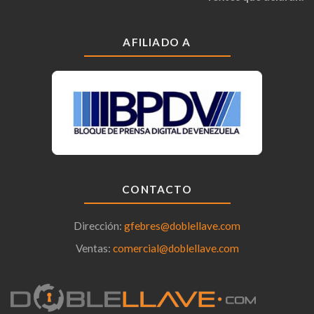
AFILIADO A
CONTACTO
Dirección:
gfebres@doblellave.com
Ventas:
comercial@doblellave.com