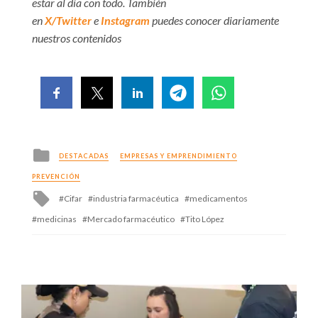
estar al día con todo. También
en
X/Twitter
e
Instagram
puedes conocer diariamente
nuestros contenidos
Posted
DESTACADAS
EMPRESAS Y EMPRENDIMIENTO
in
PREVENCIÓN
Tagged
Cifar
industria farmacéutica
medicamentos
with
medicinas
Mercado farmacéutico
Tito López