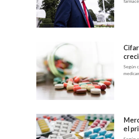
farmacé
Cifa
creci
Según ci
medicam
Merc
el p
Según ci