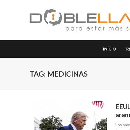
INICIO
R
TAG: MEDICINAS
EEUU 
aran
Los ara