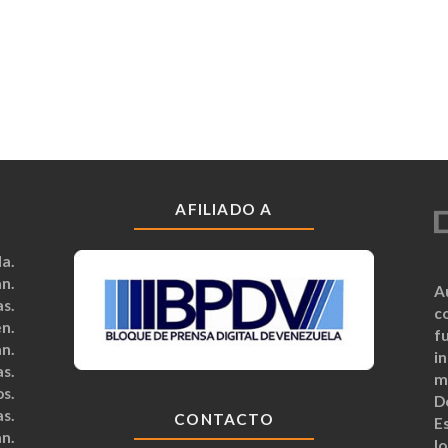
AFILIADO A
a.
n.
A
s.
c
n.
fu
n.
i
s.
m
s.
D
s.
CONTACTO
Es
n.
lo