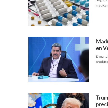
medicam
Madu
en V
El mand
producir
Trum
preci