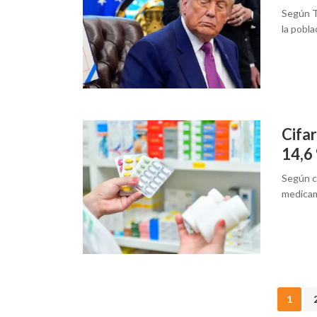
Según Tr
la pobla
Cifa
14,6
Según ci
medicam
Posts
1
navigation