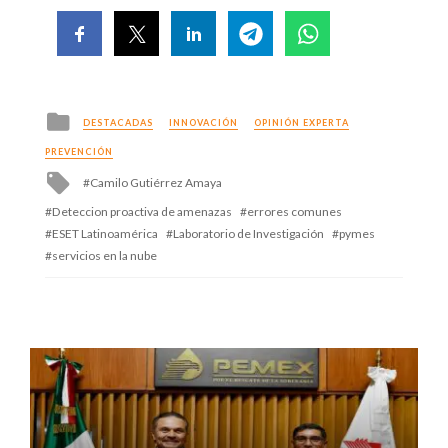
Posted
DESTACADAS
INNOVACIÓN
OPINIÓN EXPERTA
in
PREVENCIÓN
Tagged
Camilo Gutiérrez Amaya
with
Deteccion proactiva de amenazas
errores comunes
ESET Latinoamérica
Laboratorio de Investigación
pymes
servicios en la nube