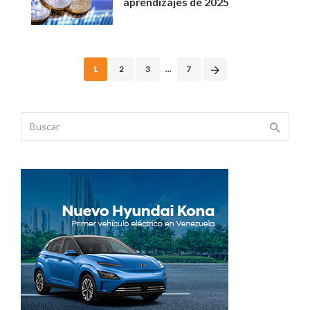
aprendizajes de 2025
Posts
1
2
3
...
7
navigation