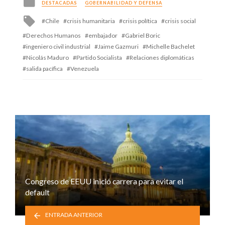
DESTACADAS
GOBERNABILIDAD Y DEFENSA
in
Tagged
Chile
crisis humanitaria
crisis política
crisis social
with
Derechos Humanos
embajador
Gabriel Boric
ingeniero civil industrial
Jaime Gazmuri
Michelle Bachelet
Nicolás Maduro
Partido Socialista
Relaciones diplomáticas
salida pacífica
Venezuela
Congreso de EEUU inició carrera para evitar el
default
ENTRADA ANTERIOR