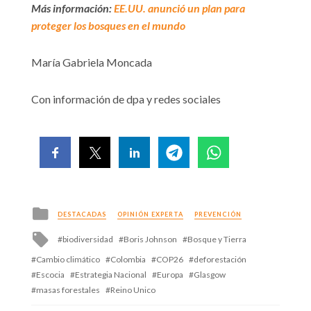
Más información:
EE.UU. anunció un plan para
proteger los bosques en el mundo
María Gabriela Moncada
Con información de dpa y redes sociales
Posted
DESTACADAS
OPINIÓN EXPERTA
PREVENCIÓN
in
Tagged
biodiversidad
Boris Johnson
Bosque y Tierra
with
Cambio climático
Colombia
COP26
deforestación
Escocia
Estrategia Nacional
Europa
Glasgow
masas forestales
Reino Unico